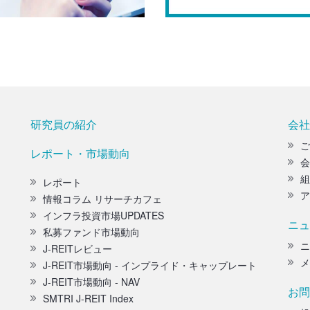
研究員の紹介
会社
ご
レポート・市場動向
会
組
レポート
ア
情報コラム リサーチカフェ
インフラ投資市場UPDATES
ニュ
私募ファンド市場動向
ニ
J-REITレビュー
メ
J-REIT市場動向 - インプライド・キャップレート
J-REIT市場動向 - NAV
お問
SMTRI J-REIT Index