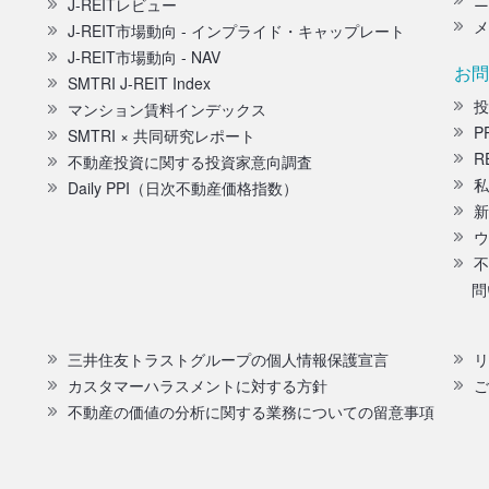
ニ
J-REITレビュー
メ
J-REIT市場動向 - インプライド・キャップレート
J-REIT市場動向 - NAV
お問
SMTRI J-REIT Index
投
マンション賃料インデックス
P
SMTRI × 共同研究レポート
R
不動産投資に関する投資家意向調査
私
Daily PPI（日次不動産価格指数）
新
ウ
不
問
三井住友トラストグループの個人情報保護宣言
リ
カスタマーハラスメントに対する方針
ご
不動産の価値の分析に関する業務についての留意事項