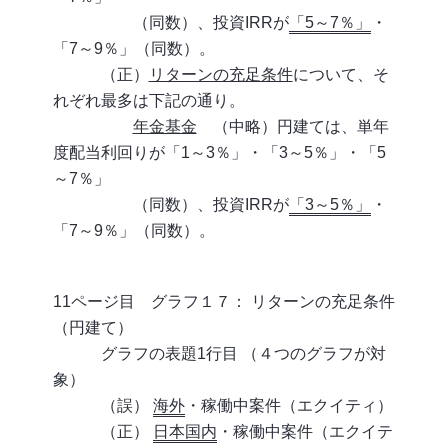
（同数）、投資IRRが
「5～7％」
・
「7～9％」（同数）。
（正）
リターンの充足条件
について、そ
れぞれ最多は下記の通り。
年金基金
（中略）円建ては、単年
度配当利回りが「1～3％」・「3～5％」・「5
～7％」
（同数）、投資IRRが
「3～5％」
・
「7～9％」（同数）。
11ページ目 グラフ１７： リターンの充足条件
（円建て）
グラフの表題1行目 （４つのグラフが対
象）
（誤）
海外
・稼働中案件（エクイティ）
（正）
日本国内
・稼働中案件（エクイテ